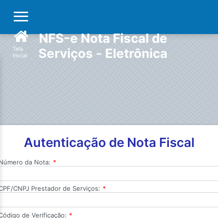
NFS-e Nota Fiscal de
Tela
Serviços - Eletrônica
Inicial
Autenticação de Nota Fiscal
Número da Nota:
*
CPF/CNPJ Prestador de Serviços:
*
Código de Verificação:
*